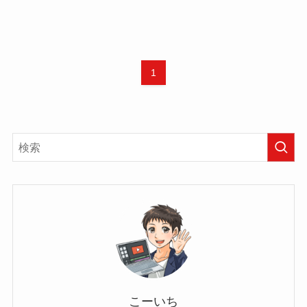
1
こーいち