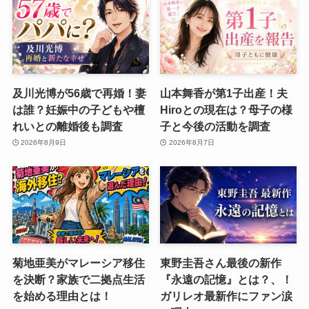
及川光博が56歳で再婚！妻
山本舞香が第1子出産！夫
は誰？妊娠中の子どもや檀
Hiroとの現在は？母子の様
れいとの離婚後も調査
子と今後の活動を調査
2026年8月9日
2026年8月7日
菊地亜美がマレーシア移住
東野圭吾さん最後の新作
を決断？家族で二拠点生活
『永遠の記憶』とは？、！
を始める理由とは！
ガリレオ最新作にファン涙