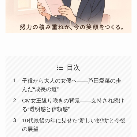
目次
子役から大人の女優へ――芦田愛菜の歩
んだ“成長の道”
CM女王返り咲きの背景――支持され続け
る“透明感と信頼感”
10代最後の年に見せた“新しい挑戦”と今後
の展望