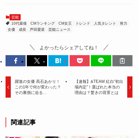
芸能
10代最後
CMランキング
CM女王
トレンド
人気タレント
努力
女優
成長
芦田愛菜
芸能ニュース
よかったらシェアしてね！
躍進の女優 髙石あかり！
【速報】&TEAM 紅白“初出
この1年で何が変わった？
場内定”！選ばれた本当の
その裏側に迫る…
理由は？驚きの背景とは
関連記事