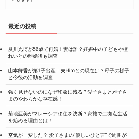
最近の投稿
及川光博が56歳で再婚！妻は誰？妊娠中の子どもや檀
れいとの離婚後も調査
山本舞香が第1子出産！夫Hiroとの現在は？母子の様子
と今後の活動を調査
強く見せないのになぜ印象に残る？愛子さまと雅子さ
まのやわらかな存在感！
菊地亜美がマレーシア移住を決断？家族で二拠点生活
を始める理由とは！
空気が一変した？ 愛子さまの“優しいひと言”で周囲が