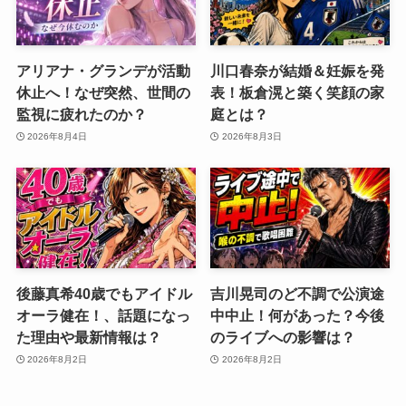
アリアナ・グランデが活動
川口春奈が結婚＆妊娠を発
休止へ！なぜ突然、世間の
表！板倉滉と築く笑顔の家
監視に疲れたのか？
庭とは？
2026年8月4日
2026年8月3日
後藤真希40歳でもアイドル
吉川晃司のど不調で公演途
オーラ健在！、話題になっ
中中止！何があった？今後
た理由や最新情報は？
のライブへの影響は？
2026年8月2日
2026年8月2日