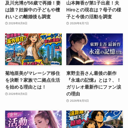
及川光博が56歳で再婚！妻
山本舞香が第1子出産！夫
は誰？妊娠中の子どもや檀
Hiroとの現在は？母子の様
れいとの離婚後も調査
子と今後の活動を調査
2026年8月9日
2026年8月7日
菊地亜美がマレーシア移住
東野圭吾さん最後の新作
を決断？家族で二拠点生活
『永遠の記憶』とは？、！
を始める理由とは！
ガリレオ最新作にファン涙
の理由
2026年8月6日
2026年8月5日