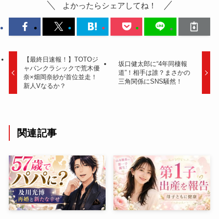
よかったらシェアしてね！
【最終日速報！】TOTOジ
坂口健太郎に“4年同棲報
ャパンクラシックで荒木優
道”！相手は誰？まさかの
奈×畑岡奈紗が首位並走！
三角関係にSNS騒然！
新人Vなるか？
関連記事