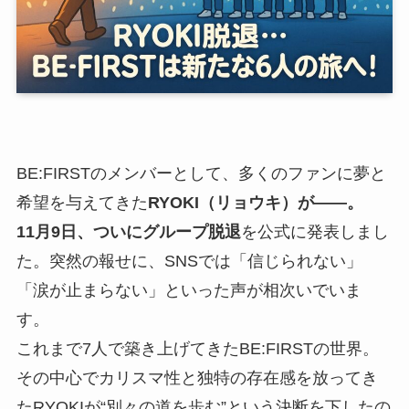
BE:FIRSTのメンバーとして、多くのファンに夢と
希望を与えてきた
RYOKI（リョウキ）が――。
11月9日、ついにグループ脱退
を公式に発表しまし
た。突然の報せに、SNSでは「信じられない」
「涙が止まらない」といった声が相次いでいま
す。
これまで7人で築き上げてきたBE:FIRSTの世界。
その中心でカリスマ性と独特の存在感を放ってき
たRYOKIが“別々の道を歩む”という決断を下したの