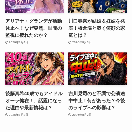
アリアナ・グランデが活動
川口春奈が結婚＆妊娠を発
休止へ！なぜ突然、世間の
表！板倉滉と築く笑顔の家
監視に疲れたのか？
庭とは？
2026年8月4日
2026年8月3日
後藤真希40歳でもアイドル
吉川晃司のど不調で公演途
オーラ健在！、話題になっ
中中止！何があった？今後
た理由や最新情報は？
のライブへの影響は？
2026年8月2日
2026年8月2日