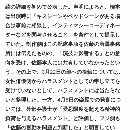
緯の詳細を初めて公表した。声明によると、橋本
は出演時に「キスシーンやベッドシーンがある場
合は事前に相談し、インティマシーコーディネー
ターなどを関与させること」を条件として提示し
ていた。制作側はこの配慮事項を佐藤の所属事務
所には伝えたものの、「演技に影響する」との意
向を受け、佐藤本人には共有していなかったとい
う。その上で、
3
月
22
日の顔への接触については、
女性俳優側からハラスメントとしての申し立てを
受けていないとして、ハラスメントには当たらな
いと整理した。一方、
4
月
8
日の楽屋での発言につ
いては、外部弁護士が「受忍限度を超える精神的
負荷を与えるハラスメント」と評価し、フジ側も
「佐藤の言動を問題と判断した」と明言してい