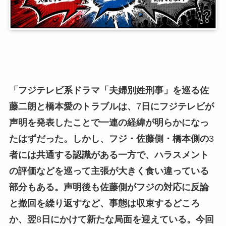
「フジテレビ系ドラマ「夫婦別姓刑事」を巡る佐
藤二朗と橋本愛のトラブルは、
7
日にフジテレビが
声明を発表したことで一連の経緯が明らかになっ
たはずだった。しかし、フジ・佐藤側・橋本側の
3
者には共通する認識がある一方で、ハラスメント
の評価などを巡って主張が大きく食い違っている
部分もある。声明後も佐藤側がフジの対応に反論
と撤回を繰り返すなど、事態は収束するどころ
か、翌
8
日にかけて新たな局面を迎えている。今回