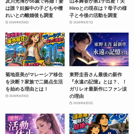
及川光博が56歳で再婚！妻
山本舞香が第1子出産！夫
は誰？妊娠中の子どもや檀
Hiroとの現在は？母子の様
れいとの離婚後も調査
子と今後の活動を調査
2026年8月9日
2026年8月7日
菊地亜美がマレーシア移住
東野圭吾さん最後の新作
を決断？家族で二拠点生活
『永遠の記憶』とは？、！
を始める理由とは！
ガリレオ最新作にファン涙
の理由
2026年8月6日
2026年8月5日