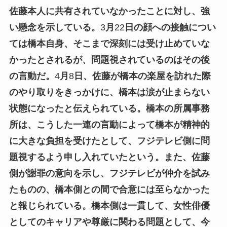
佐藤本人に共有されていなかったことに対し、強
い懸念を示している。
3
月
22
日の顔への接触につい
ては橋本自身、そこまで深刻には受け止めていな
かったとされるが、問題視されているのはその後
の言動だ。
4
月
8
日、佐藤が橋本の楽屋を訪れた際
のやり取りをきっかけに、橋本は涙が止まらない
状態になったと伝えられている。橋本の所属事務
所は、こうした一連の言動によって橋本が精神的
に大きな負担を受けたとして、フジテレビ側に問
題視するよう申し入れていたという。また、佐藤
側が謝罪の意向を示し、フジテレビが仲介を試み
たものの、橋本側との間で合意には至らなかった
と報じられている。橋本側は一貫して、女性俳優
としてのキャリアや尊厳に関わる問題として、今