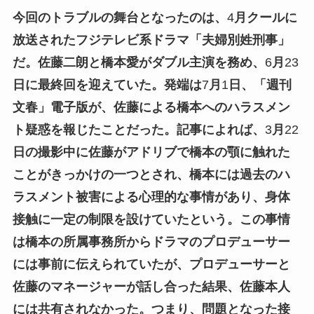
今回のトラブルの舞台となったのは、
4
月クールに
放送されたフジテレビ系ドラマ「夫婦別姓刑事」
だ。佐藤二朗と橋本愛がダブル主演を務め、
6
月
23
日に最終回を迎えていた。発端は
7
月
1
日、「週刊
文春」電子版が、佐藤による橋本へのハラスメン
ト疑惑を報じたことだった。記事によれば、
3
月
22
日の撮影中に佐藤がアドリブで橋本の顎に触れた
ことがきっかけの一つとされ、橋本には過去のハ
ラスメント被害による心理的な事情があり、身体
接触に一定の制限を設けていたという。この事情
は橋本の所属事務所からドラマのプロデューサー
には事前に伝えられていたが、プロデューサーと
佐藤のマネージャーが話し合った結果、佐藤本人
には共有されなかった。つまり、問題となった接