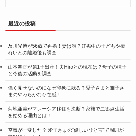
最近の投稿
及川光博が56歳で再婚！妻は誰？妊娠中の子どもや檀
れいとの離婚後も調査
山本舞香が第1子出産！夫Hiroとの現在は？母子の様子
と今後の活動を調査
強く見せないのになぜ印象に残る？愛子さまと雅子さ
まのやわらかな存在感！
菊地亜美がマレーシア移住を決断？家族で二拠点生活
を始める理由とは！
空気が一変した？ 愛子さまの“優しいひと言”で周囲が