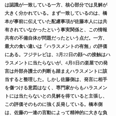
は認識が一致している一方、核心部分では見解が
大きく分かれている。まず一致しているのは、橋
本が事前に伝えていた配慮事項が佐藤本人には共
有されていなかったという事実関係と、この情報
共有の不備自体が問題だったという点だ。一方、
最大の食い違いは「ハラスメントの有無」の評価
にある。フジテレビは、
3
月
22
日の顔への接触はハ
ラスメントに当たらないが、
4
月
8
日の楽屋での発
言は外部弁護士の判断も踏まえハラスメントに該
当すると整理した。しかし佐藤側は、発言に相手
を傷つける意図はなく、専門家からもハラスメン
トには当たらないとの見解を得ていると主張し、
この評価そのものに強く反発している。橋本側
は、佐藤の一連の言動によって精神的に大きな負