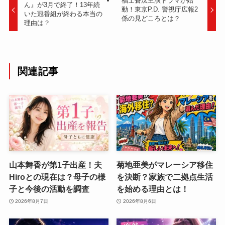
福士蒼汰主演ドラマが始
ん』が3月で終了！13年続
動！東京P.D. 警視庁広報2
いた冠番組が終わる本当の
係の見どころとは？
理由は？
関連記事
山本舞香が第1子出産！夫
菊地亜美がマレーシア移住
Hiroとの現在は？母子の様
を決断？家族で二拠点生活
子と今後の活動を調査
を始める理由とは！
2026年8月7日
2026年8月6日