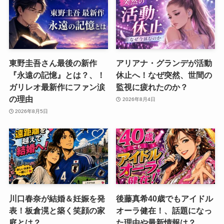
東野圭吾さん最後の新作
アリアナ・グランデが活動
『永遠の記憶』とは？、！
休止へ！なぜ突然、世間の
ガリレオ最新作にファン涙
監視に疲れたのか？
の理由
2026年8月4日
2026年8月5日
川口春奈が結婚＆妊娠を発
後藤真希40歳でもアイドル
表！板倉滉と築く笑顔の家
オーラ健在！、話題になっ
庭とは？
た理由や最新情報は？