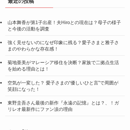
最近の投稿
山本舞香が第1子出産！夫Hiroとの現在は？母子の様子
と今後の活動を調査
強く見せないのになぜ印象に残る？愛子さまと雅子さ
まのやわらかな存在感！
菊地亜美がマレーシア移住を決断？家族で二拠点生活
を始める理由とは！
空気が一変した？ 愛子さまの“優しいひと言”で周囲が
笑顔になった！
東野圭吾さん最後の新作『永遠の記憶』とは？、！ガ
リレオ最新作にファン涙の理由