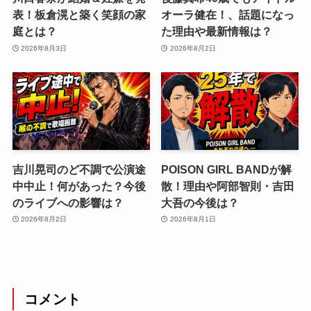
表！板倉滉と築く笑顔の家
オーラ健在！、話題になっ
庭とは？
た理由や最新情報は？
2026年8月3日
2026年8月2日
吉川晃司のど不調で公演途
POISON GIRL BANDが解
中中止！何があった？今後
散！理由や阿部智則・吉田
のライブへの影響は？
大吾の今後は？
2026年8月2日
2026年8月1日
コメント