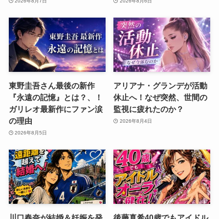
2026年8月7日
2026年8月6日
東野圭吾さん最後の新作
アリアナ・グランデが活動
『永遠の記憶』とは？、！
休止へ！なぜ突然、世間の
ガリレオ最新作にファン涙
監視に疲れたのか？
の理由
2026年8月4日
2026年8月5日
川口春奈が結婚＆妊娠を発
後藤真希40歳でもアイドル