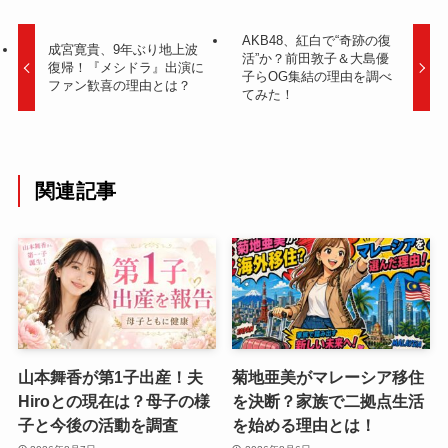
AKB48、紅白で“奇跡の復
成宮寛貴、9年ぶり地上波
活”か？前田敦子＆大島優
復帰！『メシドラ』出演に
子らOG集結の理由を調べ
ファン歓喜の理由とは？
てみた！
関連記事
山本舞香が第1子出産！夫
菊地亜美がマレーシア移住
Hiroとの現在は？母子の様
を決断？家族で二拠点生活
子と今後の活動を調査
を始める理由とは！