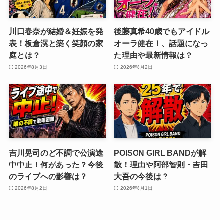
川口春奈が結婚＆妊娠を発
後藤真希40歳でもアイドル
表！板倉滉と築く笑顔の家
オーラ健在！、話題になっ
庭とは？
た理由や最新情報は？
2026年8月3日
2026年8月2日
吉川晃司のど不調で公演途
POISON GIRL BANDが解
中中止！何があった？今後
散！理由や阿部智則・吉田
のライブへの影響は？
大吾の今後は？
2026年8月2日
2026年8月1日