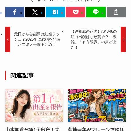
【違和感の正体】AKB48の
元日から芸能界は結婚ラッ
紅白出演はなぜ賛否？「複
シュ？2025年に結婚を発表
雑」「もう限界」の声が出
した芸能人一覧まとめ！
た！
関連記事
山本舞香が第1子出産！夫
菊地亜美がマレーシア移住