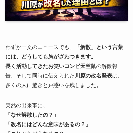
わずか一文のニュースでも、
「解散」という言葉
には、どうしても胸がざわつきます。
長く活動してきたお笑いコンビ天竺鼠
の解散報
告、そして同時に伝えられた
川原の改名発表
は、
多くの人に驚きと戸惑いを残しました。
突然の出来事に、
「なぜ解散したの？」
「改名にはどんな意味があるの？」